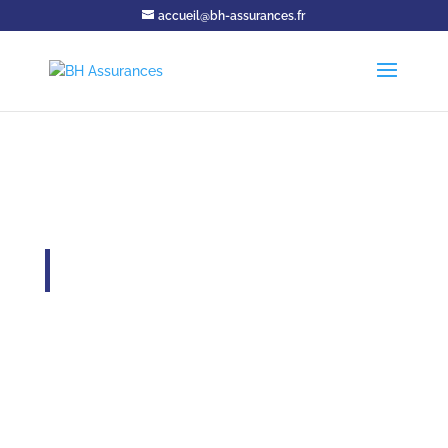
accueil@bh-assurances.fr
Contactez une de nos agences
Des représentants qualifiés vous accompagnent dans
une de nos quatre agences réparties dans toute la
Charente… Ou directement chez vous !