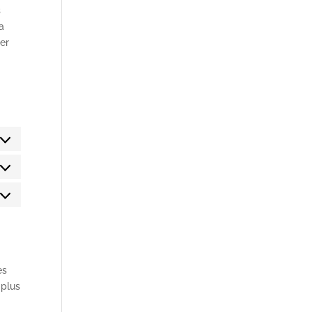
s
a
ter
atistiques
rketing
es
 plus