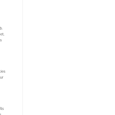
b.
et,
ns
kies
our
ils
s