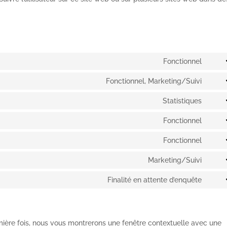
Fonctionnel
Cons
to
Fonctionnel, Marketing/Suivi
Cons
servi
to
Statistiques
word
Cons
servi
to
Fonctionnel
goog
Cons
servi
reca
to
Fonctionnel
goog
Cons
servi
analy
to
Marketing/Suivi
gdpr
Cons
servi
cooki
to
Finalité en attente d’enquête
word
cons
Cons
servi
to
goog
servi
map
diver
mière fois, nous vous montrerons une fenêtre contextuelle avec une