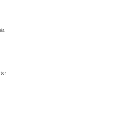
és,
cter